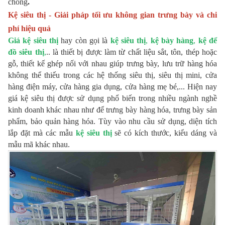
chóng
.
Kệ siêu thị - Giải pháp tối ưu không gian trưng bày và chi
phí hiệu quả
Giá kệ siêu thị
hay còn gọi là
kệ siêu thị
,
kệ bày hàng
,
kệ để
đồ siêu thị
,
.. là thiết bị được làm từ chất liệu sắt, tôn, thép hoặc
gỗ, thiết kế ghép nối với nhau giúp trưng bày, lưu trữ hàng hóa
không thể thiếu trong các hệ thống siêu thị, siêu thị mini, cửa
hàng điện máy, cửa hàng gia dụng, cửa hàng mẹ bé,... Hiện nay
giá kệ siêu thị được sử dụng phổ biến trong nhiều ngành nghề
kinh doanh khác nhau như để trưng bày hàng hóa, trưng bày sản
phẩm, bảo quản hàng hóa. Tùy vào nhu cầu sử dụng, diện tích
lắp đặt mà các mẫu
kệ siêu thị
sẽ
có kích thước, kiểu dáng và
mẫu mã khác nhau.