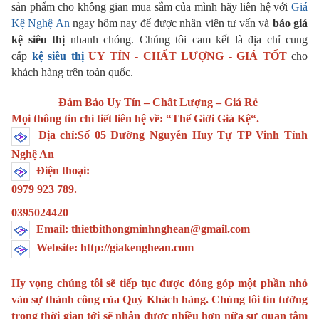
sản phẩm cho không gian mua sắm của mình hãy liên hệ với
Giá
Kệ Nghệ An
ngay hôm nay để được nhân viên tư vấn và
báo giá
kệ siêu thị
nhanh chóng. Chúng tôi cam kết là địa chỉ cung
cấp
kệ siêu thị
UY TÍN
-
CHẤT LƯỢNG
-
GIÁ TỐT
cho
khách hàng trên toàn quốc.
Đảm Bảo Uy Tín – Chất Lượng – Giá Rẻ
Mọi thông tin chi tiết liên hệ về: “
Thế Giới Giá Kệ
“.
Địa chỉ:Số 05 Đường Nguyễn Huy Tự TP Vinh Tỉnh
Nghệ An
Điện thoại:
0979 923 789.
0395024420
Email: thietbithongminhnghean@gmail.com
Website: http://giakenghean.com
Hy vọng chúng tôi sẽ tiếp tục được đóng góp một phần nhỏ
vào sự thành công của Quý Khách hàng. Chúng tôi tin tưởng
trong thời gian tới sẽ nhận được nhiều hơn nữa sự quan tâm