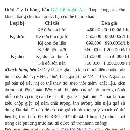
Dưới đây là
bảng báo
Giá Kệ Nghệ An
đang cung cấp cho
khách hàng cho toàn quốc, bạn có thể tham khảo:
Loại kệ
Chi tiết
Đơn giá
Kệ đơn tôn lưới
460.00 - 900.000đ/1 b
Kệ đơn
Kệ đơn tôn đục lỗ
550.000 - 990.000đ/1 b
Kệ đơn tôn liền
699.000 - 990.000đ/1 b
Kệ đôi tôn lưới
660.000 - 1.200.000đ/1 
Kệ đôi
Kệ đôi tôn đục lỗ
1.150.000 - 1.650.000đ/1
Kệ đôi tôn liền
750.000 - 1.350.000đ/1 
Khách hàng lưu ý:
Đây là báo giá cho kích thước tiêu chuẩn, giá
tính theo đơn vị VNĐ, chưa bao gồm thuế VAT 10%. Ngoài ra
giá bán kệ siêu thị có thể thay đổi theo thời điểm, chất liệu, kích
thước phi tiêu chuẩn. Bên cạnh đó, hiện nay trên thị trường có rất
nhiều đơn vị cung cấp kệ siêu thị giá rẻ “ giật mình ” hoặc làm ăn
kiểu chộp giật, kệ kém chất lượng ảnh hưởng đến hiệu quả sử
dụng lâu dài. Do đó để có báo giá chính xác, quý khách có thể
liên hệ trực tiếp 0979923789 - 0395024420 hoặc lựa chọn một
trong các phương thức sau để được hỗ trợ nhanh chóng:
Đến trực tiếp xưởng sản xuất
Giá Kệ Nghệ An
để nhận báo giá