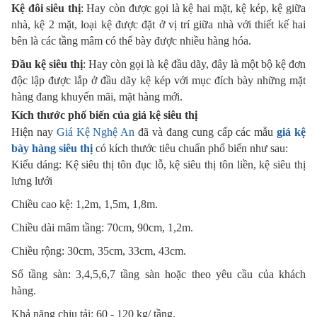
Kệ đôi siêu thị
: Hay còn được gọi là kệ hai mặt, kệ kép, kệ giữa
nhà, kệ 2 mặt, loại kệ được đặt ở vị trí giữa nhà với thiết kế hai
bên là các tầng mâm có thể bày được nhiều hàng hóa.
Đầu kệ siêu thị
: Hay còn gọi là kệ đầu dãy, đây là một bộ kệ đơn
độc lập được lắp ở đầu dãy kệ kép với mục đích bày những mặt
hàng đang khuyến mãi, mặt hàng mới.
Kích thước phổ biến của giá kệ siêu thị
Hiện nay
Giá Kệ Nghệ An
đã và đang cung cấp các mẫu
giá kệ
bày hàng siêu thị
có kích thước tiêu chuẩn phổ biến như sau:
Kiểu dáng: Kệ siêu thị tôn đục lỗ, kệ siêu thị tôn liền, kệ siêu thị
lưng lưới
Chiều cao kệ: 1,2m, 1,5m, 1,8m.
Chiều dài mâm tầng: 70cm, 90cm, 1,2m.
Chiều rộng: 30cm, 35cm, 33cm, 43cm.
Số tầng sàn: 3,4,5,6,7 tầng sàn hoặc theo yêu cầu của khách
hàng.
Khả năng chịu tải: 60 - 120 kg/ tầng.