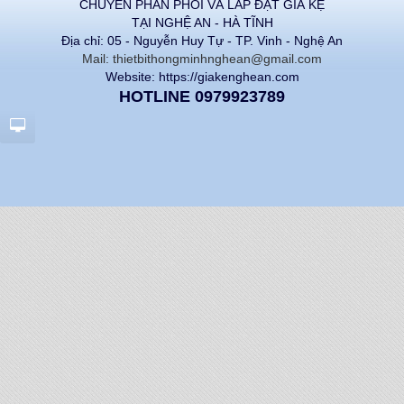
CHUYÊN PHÂN PHỐI VÀ LẮP ĐẶT GIÁ KỆ
TẠI NGHỆ AN - HÀ TĨNH
Địa chỉ: 05 - Nguyễn Huy Tự - TP. Vinh - Nghệ An
Mail: thietbithongminhnghean@gmail.com
Website: https://giakenghean.com
HOTLINE 0979923789