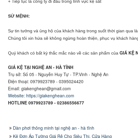
+ Tiếp tục là công ty đi đầu trong lĩnh vực kệ sắt
SỨ MỆNH:
Sự tin tưởng và ủng hộ của khách hàng trong suốt thời gian qua 
Chúng tôi xin hứa sẽ không ngừng hoàn thiện, phục vụ khách hàng 
GIÁ KỆ 
Quý khách có bất kỳ thắc mắc nào về các sản phẩm của
GIÁ KỆ TẠI NGHỆ AN - HÀ TĨNH
Trụ sở: Số 05 - Nguyễn Huy Tự - TP.Vinh - Nghệ An
Điện thoại: 0979923789 - 0395024420
Email: giakenghean@gmail.com
Website: https://giakenghean.com
HOTLINE 0979923789 - 02386556677
Dàn phơi thông minh tại nghệ an - hà tĩnh
Kệ Đơn Áp Tường Giá Rẻ Cho Siêu Thị, Cửa Hàng