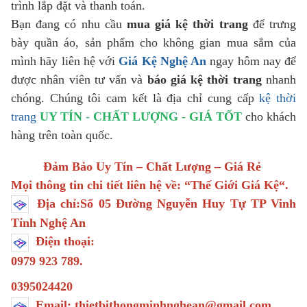
trình lắp đặt và thanh toán.
Bạn đang có nhu cầu
mua giá kệ thời trang
để trưng
bày quần áo, sản phẩm cho không gian mua sắm của
mình hãy liên hệ với
Giá Kệ Nghệ An
ngay hôm nay để
được nhân viên tư vấn và
báo giá kệ thời trang
nhanh
chóng. Chúng tôi cam kết là địa chỉ cung cấp
kệ thời
trang
UY TÍN
-
CHẤT LƯỢNG
-
GIÁ TỐT
cho khách
hàng trên toàn quốc.
Đảm Bảo Uy Tín – Chất Lượng – Giá Rẻ
Mọi thông tin chi tiết liên hệ về: “
Thế Giới Giá Kệ
“.
Địa chỉ:Số 05 Đường Nguyễn Huy Tự TP Vinh
Tỉnh Nghệ An
Điện thoại:
0979 923 789.
0395024420
Email: thietbithongminhnghean@gmail.com