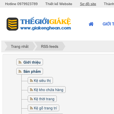
Hotline 0979923789
Thiết kế Website
Sơ đồ site
Thành
GIỚI 
Trang nhất
RSS-feeds
Giới thiệu
Sản phẩm
Kệ siêu thị
Kệ kho chứa hàng
Kệ thời trang
Kệ gỗ trang trí