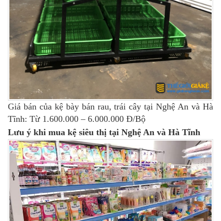
Giá bán của kệ bày bán rau, trái cây tại Nghệ An và Hà
Tĩnh: Từ 1.600.000 – 6.000.000 Đ/Bộ
Lưu ý khi mua kệ siêu thị tại Nghệ An và Hà Tĩnh