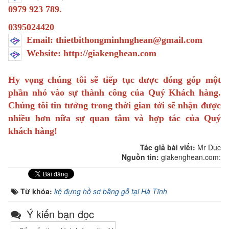
0979 923 789.
0395024420
Email: thietbithongminhnghean@gmail.com
Website: http://giakenghean.com
Hy vọng chúng tôi sẽ tiếp tục được đóng góp một
phần nhỏ vào sự thành công của Quý Khách hàng.
Chúng tôi tin tưởng trong thời gian tới sẽ nhận được
nhiều hơn nữa sự quan tâm và hợp tác của Quý
khách hàng!
Tác giả bài viết:
Mr Duc
Nguồn tin:
giakenghean.com:
Từ khóa:
kệ đựng hồ sơ bằng gỗ tại Hà Tĩnh
Ý kiến bạn đọc