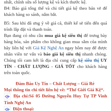
nhất, chỉnh sửa số lượng kệ và kích thước kệ.
B4: Báo giá tổng thể và chi tiết giá kệ theo bản vẽ để
khách hàng so sánh, nắm bắt.
B5: Sau khi đã ưng ý về giá cả, thiết kế sẽ tiến đến quá
trình lắp đặt và thanh toán.
Bạn đang có nhu cầu
mua giá kệ siêu thị
để trưng bày
hàng hóa, sản phẩm cho không gian mua sắm của mình
hãy liên hệ với
Giá Kệ Nghệ An
ngay hôm nay để được
nhân viên tư vấn và
báo giá kệ siêu thị
nhanh chóng.
Chúng tôi cam kết là địa chỉ cung cấp
kệ siêu thị
UY
TÍN
-
CHẤT LƯỢNG
-
GIÁ TỐT
cho khách hàng
trên toàn quốc.
Đảm Bảo Uy Tín – Chất Lượng – Giá Rẻ
Mọi thông tin chi tiết liên hệ về: “
Thế Giới Giá Kệ
“.
Địa chỉ:Số 05 Đường Nguyễn Huy Tự TP Vinh
Tỉnh Nghệ An
Điện thoại: