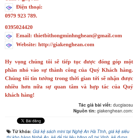
Điện thoại:
0979 923 789.
0395024420
Email: thietbithongminhnghean@gmail.com
Website: http://giakenghean.com
Hy vọng chúng tôi sẽ tiếp tục được đóng góp một
phần nhỏ vào sự thành công của Quý Khách hàng.
Chúng tôi tin tưởng trong thời gian tới sẽ nhận được
nhiều hơn nữa sự quan tâm và hợp tác của Quý
khách hàng!
Tác giả bài viết:
ducgiaosu
Nguồn tin:
giakenghean.com:
Từ khóa:
Giá kệ sách mini tại Nghệ An Hà Tĩnh
,
giá kệ siêu
thị kho hàng Nghệ An
,
kệ để tài liệu bằng gỗ tại Vinh
,
kệ đựng