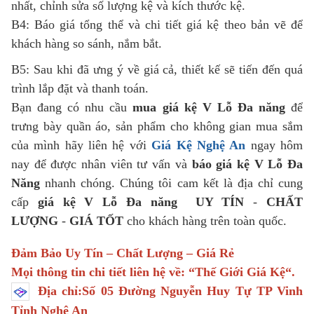
nhất, chỉnh sửa số lượng kệ và kích thước kệ.
B4: Báo giá tổng thể và chi tiết giá kệ theo bản vẽ để
khách hàng so sánh, nắm bắt.
B5: Sau khi đã ưng ý về giá cả, thiết kế sẽ tiến đến quá
trình lắp đặt và thanh toán.
Bạn đang có nhu cầu
mua giá kệ V Lỗ Đa năng
để
trưng bày quần áo, sản phẩm cho không gian mua sắm
của mình hãy liên hệ với
Giá Kệ Nghệ An
ngay hôm
nay để được nhân viên tư vấn và
báo giá kệ V Lỗ Đa
Năng
nhanh chóng. Chúng tôi cam kết là địa chỉ cung
cấp
giá kệ V Lỗ Đa năng
UY TÍN
-
CHẤT
LƯỢNG
-
GIÁ TỐT
cho khách hàng trên toàn quốc.
Đảm Bảo Uy Tín – Chất Lượng – Giá Rẻ
Mọi thông tin chi tiết liên hệ về: “
Thế Giới Giá Kệ
“.
Địa chỉ:Số 05 Đường Nguyễn Huy Tự TP Vinh
Tỉnh Nghệ An