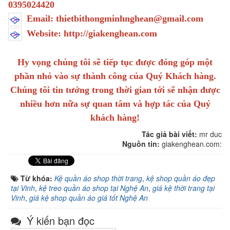
0395024420
Email: thietbithongminhnghean@gmail.com
Website: http://giakenghean.com
Hy vọng chúng tôi sẽ tiếp tục được đóng góp một
phần nhỏ vào sự thành công của Quý Khách hàng.
Chúng tôi tin tưởng trong thời gian tới sẽ nhận được
nhiều hơn nữa sự quan tâm và hợp tác của Quý
khách hàng!
Tác giả bài viết:
mr duc
Nguồn tin:
giakenghean.com:
Từ khóa:
Kệ quần áo shop thời trang
,
kệ shop quần áo đẹp
tại Vinh
,
kệ treo quần áo shop tại Nghệ An
,
giá kệ thời trang tại
Vinh
,
giá kệ shop quần áo giá tốt Nghệ An
Ý kiến bạn đọc