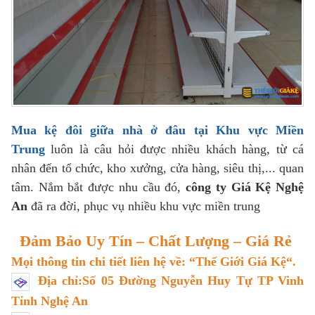
Mua kệ đôi giữa nhà ở đâu tại Khu vực Miền
Trung
luôn là câu hỏi được nhiều khách hàng, từ cá
nhân đến tổ chức, kho xưởng, cửa hàng, siêu thị,... quan
tâm. Nắm bắt được nhu cầu đó,
công ty Giá Kệ Nghệ
An
đã ra đời, phục vụ nhiều khu vực miền trung
Đảm Bảo Uy Tín – Chất Lượng – Giá Rẻ
Mọi thông tin chi tiết liên hệ về: “
Thế Giới Giá Kệ
“.
Địa chỉ:Số 05 Đường Nguyễn Huy Tự TP Vinh
Tỉnh Nghệ An