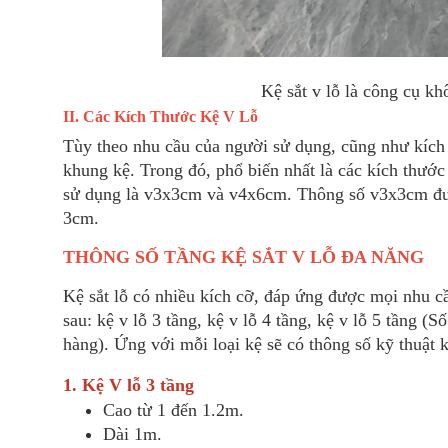
Kệ sắt v lỗ là công cụ kh
II. Các Kích Thước Kệ V Lỗ
Tùy theo nhu cầu của người sử dụng, cũng như kích t
khung kệ. Trong đó, phổ biến nhất là các kích t
sử dụng là v3x3cm và v4x6cm. Thông số v3x3cm được
3cm.
THÔNG SỐ TẦNG KỆ SẮT V LỖ ĐA NĂNG
Kệ sắt lỗ có nhiều kích cỡ, đáp ứng được mọi nhu c
sau: kệ v lỗ 3 tầng, kệ v lỗ 4 tầng, kệ v lỗ 5 tầng (
hàng). Ứng với mỗi loại kệ sẽ có thông số kỹ thuật 
1. Kệ V lỗ 3 tầng
Cao từ 1 đến 1.2m.
Dài 1m.