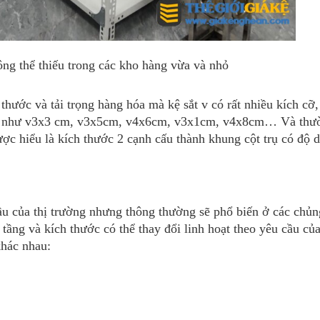
ông thể thiếu trong các kho hàng vừa và nhỏ
hước và tải trọng hàng hóa mà kệ sắt v có rất nhiều kích cỡ,
hước như v3x3 cm, v3x5cm, v4x6cm, v3x1cm, v4x8cm… Và th
 hiểu là kích thước 2 cạnh cấu thành khung cột trụ có độ d
ầu của thị trường nhưng thông thường sẽ phổ biến ở các chủn
Số tầng và kích thước có thể thay đổi linh hoạt theo yêu cầu củ
khác nhau: