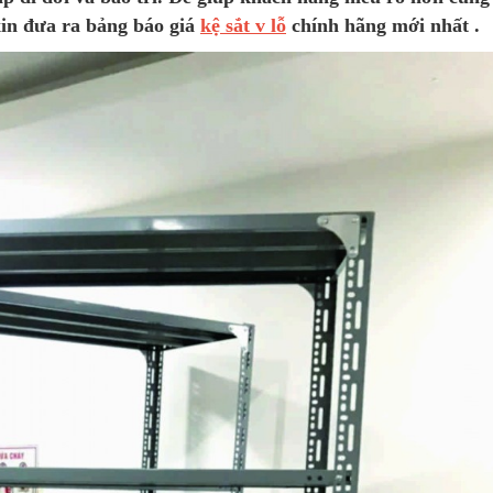
in đưa ra bảng báo giá
kệ sắt v lỗ
chính hãng mới nhất .