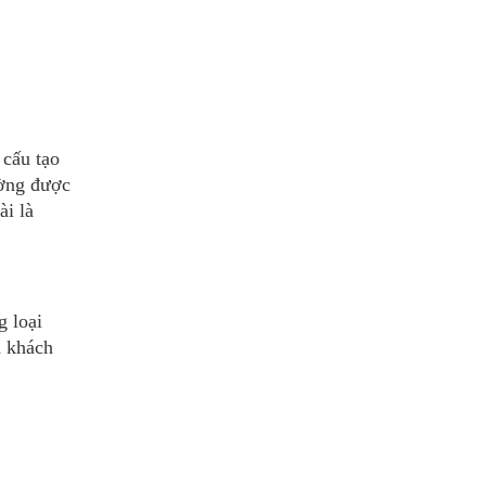
 cấu tạo
ường được
ài là
g loại
a khách