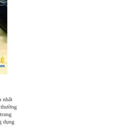
n nhất
ệ thường
trang
ng dụng