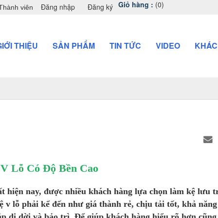
Giỏ hàng :
(0)
Đăng nhập
Đăng ký
Thành viên
GIỚI THIỆU
SẢN PHẨM
TIN TỨC
VIDEO
KHÁC
 V Lỗ Có Độ Bền Cao
hất hiện nay, được nhiều khách hàng lựa chọn làm kệ lưu 
 lỗ phải kể đến như giá thành rẻ, chịu tải tốt, khả năng
ắp di dời và bảo trì. Để giúp khách hàng hiểu rõ hơn cũn