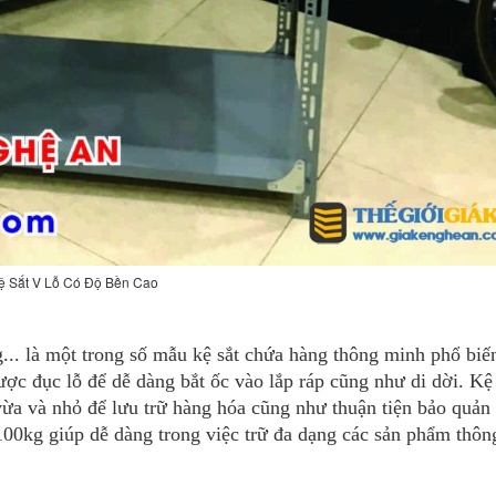
ệ Sắt V Lỗ Có Độ Bền Cao
g... là một trong số mẫu kệ sắt chứa hàng thông minh phổ biế
ược đục lỗ để dễ dàng bắt ốc vào lắp ráp cũng như di dời. K
vừa và nhỏ để lưu trữ hàng hóa cũng như thuận tiện bảo quản 
n 100kg giúp dễ dàng trong việc trữ đa dạng các sản phẩm thô