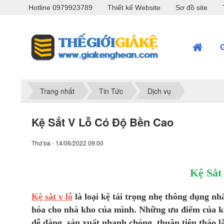
Hotline 0979923789
Thiết kế Website
Sơ đồ site
Trang nhất
Tin Tức
Dịch vụ
Kệ Sắt V Lỗ Có Độ Bền Cao
Thứ ba - 14/06/2022 09:00
Kệ Sắt
Kệ sắt v lỗ
là loại kệ tải trọng nhẹ thông dụng n
hóa cho nhà kho của mình. Những ưu điểm của kệ v
dễ dàng, sản xuất nhanh chóng, thuận tiện tháo l