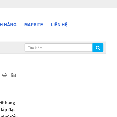
H HÀNG
MAPSITE
LIÊN HỆ
trữ hàng
 lắp đặt
g như ước