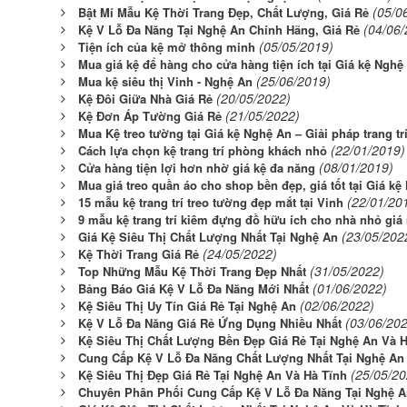
(05/0
Bật Mí Mẫu Kệ Thời Trang Đẹp, Chất Lượng, Giá Rẻ
(04/06/
Kệ V Lỗ Đa Năng Tại Nghệ An Chính Hãng, Giá Rẻ
(05/05/2019)
Tiện ích của kệ mở thông minh
Mua giá kệ để hàng cho cửa hàng tiện ích tại Giá kệ Nghệ
(25/06/2019)
Mua kệ siêu thị Vinh - Nghệ An
(20/05/2022)
Kệ Đôi Giữa Nhà Giá Rẻ
(21/05/2022)
Kệ Đơn Áp Tường Giá Rẻ
Mua Kệ treo tường tại Giá kệ Nghệ An – Giải pháp trang tr
(22/01/2019)
Cách lựa chọn kệ trang trí phòng khách nhỏ
(08/01/2019)
Cửa hàng tiện lợi hơn nhờ giá kệ đa năng
Mua giá treo quần áo cho shop bền đẹp, giá tốt tại Giá k
(22/01/20
15 mẫu kệ trang trí treo tường đẹp mắt tại Vinh
9 mẫu kệ trang trí kiêm đựng đồ hữu ích cho nhà nhỏ giá 
(23/05/202
Giá Kệ Siêu Thị Chất Lượng Nhất Tại Nghệ An
(24/05/2022)
Kệ Thời Trang Giá Rẻ
(31/05/2022)
Top Những Mẫu Kệ Thời Trang Đẹp Nhất
(01/06/2022)
Bảng Báo Giá Kệ V Lỗ Đa Năng Mới Nhất
(02/06/2022)
Kệ Siêu Thị Uy Tín Giá Rẻ Tại Nghệ An
(03/06/20
Kệ V Lỗ Đa Năng Giá Rẻ Ứng Dụng Nhiều Nhất
Kệ Siêu Thị Chất Lượng Bền Đẹp Giá Rẻ Tại Nghệ An Và H
Cung Cấp Kệ V Lỗ Đa Năng Chất Lượng Nhất Tại Nghệ An
(25/05/20
Kệ Siêu Thị Đẹp Giá Rẻ Tại Nghệ An Và Hà Tĩnh
Chuyên Phân Phối Cung Cấp Kệ V Lỗ Đa Năng Tại Nghệ 