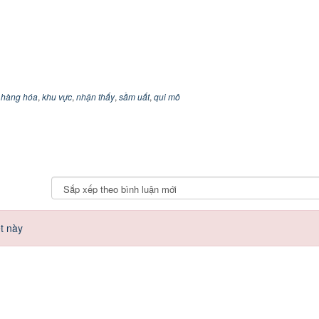
,
hàng hóa
,
khu vực
,
nhận thấy
,
sầm uất
,
qui mô
t này