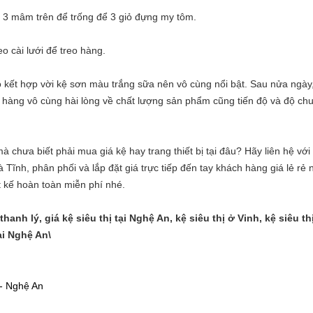
 3 mâm trên để trống để 3 giỏ đựng my tôm.
eo cài lưới để treo hàng.
 kết hợp vời kệ sơn màu trắng sữa nên vô cùng nổi bật. Sau nửa ngày
 hàng vô cùng hài lòng về chất lượng sản phẩm cũng tiến độ và độ ch
 chưa biết phải mua giá kệ hay trang thiết bị tại đâu? Hãy liên hệ với
 Tĩnh, phân phối và lắp đặt giá trực tiếp đến tay khách hàng giá lẻ rẻ
t kế hoàn toàn miễn phí nhé.
 thanh lý, giá kệ siêu thị tại Nghệ An, kệ siêu thị ở Vinh, kệ siêu th
tại Nghệ An\
 - Nghệ An