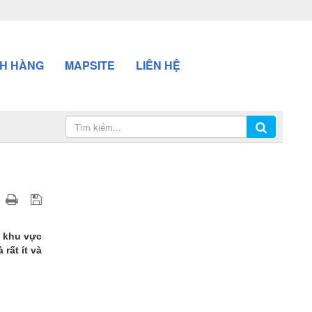
H HÀNG
MAPSITE
LIÊN HỆ
h khu vực
rất ít và