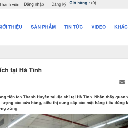
Giỏ hàng :
(0)
Đăng nhập
Đăng ký
Thành viên
GIỚI THIỆU
SẢN PHẨM
TIN TỨC
VIDEO
KHÁC
ích tại Hà Tĩnh
ng tiện ích Thanh Huyền tại địa chỉ tại Hà Tĩnh. Nhận thấy quan
ượng các cửa hàng, siêu thị cung cấp các mặt hàng tiêu dùng là 
ơng xứng.