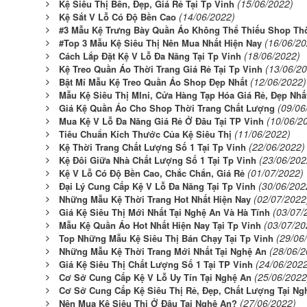
(15/06/2022)
Kệ Siêu Thị Bền, Đẹp, Giá Rẻ Tại Tp Vinh
(14/06/2022)
Kệ Sắt V Lỗ Có Độ Bền Cao
#3 Mẫu Kệ Trưng Bày Quần Áo Không Thể Thiếu Shop Thờ
(16/06/20
#Top 3 Mẫu Kệ Siêu Thị Nên Mua Nhất Hiện Nay
(18/06/2022)
Cách Lắp Đặt Kệ V Lỗ Đa Năng Tại Tp Vinh
(13/06/2
Kệ Treo Quần Áo Thời Trang Giá Rẻ Tại Tp Vinh
(12/06/2022)
Bật Mí Mẫu Kệ Treo Quần Áo Shop Đẹp Nhất
Mẫu Kệ Siêu Thị MIni, Cửa Hàng Tạp Hóa Giá Rẻ, Đẹp Nhấ
(09/06
Giá Kệ Quần Áo Cho Shop Thời Trang Chất Lượng
(10/06/2
Mua Kệ V Lỗ Đa Năng Giá Rẻ Ở Đâu Tại TP Vinh
(11/06/2022)
Tiêu Chuẩn Kích Thước Của Kệ Siêu Thị
(22/06/2022)
Kệ Thời Trang Chất Lượng Số 1 Tại Tp Vinh
(23/06/202
Kệ Đôi Giữa Nhà Chất Lượng Số 1 Tại Tp Vinh
(01/07/2022)
Kệ V Lỗ Có Độ Bền Cao, Chắc Chắn, Giá Rẻ
(30/06/202
Đại Lý Cung Cấp Kệ V Lỗ Đa Năng Tại Tp Vinh
(02/07/2022
Những Mẫu Kệ Thời Trang Hot Nhất Hiện Nay
(03/07/
Giá Kệ Siêu Thị Mới Nhất Tại Nghệ An Và Hà Tĩnh
(03/07/20
Mẫu Kệ Quần Áo Hot Nhất Hiện Nay Tại Tp Vinh
(29/06
Top Những Mẫu Kệ Siêu Thị Bán Chạy Tại Tp Vinh
(28/06/2
Những Mẫu Kệ Thời Trang Mới Nhất Tại Nghệ An
(24/06/202
Giá Kệ Siêu Thị Chất Lượng Số 1 Tại TP Vinh
(25/06/2022
Cơ Sở Cung Cấp Kệ V Lỗ Uy Tín Tại Nghệ An
Cơ Sở Cung Cấp Kệ Siêu Thị Rẻ, Đẹp, Chất Lượng Tại Ng
(27/06/2022)
Nên Mua Kệ Siêu Thị Ở Đâu Tại Nghệ An?