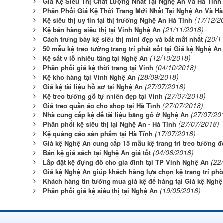
Giá Kệ Siêu Thị Chất Lượng Nhất Tại Nghệ An Và Hà Tĩnh
Phân Phối Giá Kệ Thời Trang Mới Nhất Tại Nghệ An Và Hà
(17/12/2
Kệ siêu thị uy tín tại thị trường Nghệ An Hà Tĩnh
(21/11/2018)
Kệ bán hàng siêu thị tại Vinh Nghệ An
(20/1
Cách trưng bày kệ siêu thị mini đẹp và bắt mắt nhất
50 mẫu kệ treo tường trang trí phát sốt tại Giá kệ Nghệ An
(12/10/2018)
Kệ sắt v lỗ nhiều tầng tại Nghệ An
(04/10/2018)
Phân phối giá kệ thời trang tại Vinh
(28/09/2018)
Kệ kho hàng tại Vinh Nghệ An
(27/07/2018)
Giá kệ tài liệu hồ sơ tại Nghệ An
(27/07/2018)
Kệ treo tường gỗ tự nhiên đẹp tại Vinh
(27/07/2018)
Giá treo quần áo cho shop tại Hà Tĩnh
(27/07/20
Nhà cung cấp kệ để tài liệu bằng gỗ ở Nghệ An
(27/07/2018)
Phân phối kệ siêu thị tại Nghệ An - Hà Tĩnh
(17/07/2018)
Kệ quảng cáo sản phẩm tại Hà Tĩnh
Giá kệ Nghệ An cung cấp 15 mẫu kệ trang trí treo tường 
(04/06/2018)
Bán kệ giá sách tại Nghệ An giá tốt
(22
Lắp đặt kệ đựng đồ cho gia đình tại TP Vinh Nghệ An
Giá kệ Nghệ An giúp khách hàng lựa chọn kệ trang trí ph
Khách hàng tin tưởng mua giá kệ để hàng tại Giá kệ Nghệ
(19/05/2018)
Phân phối giá kệ siêu thị tại Nghệ An