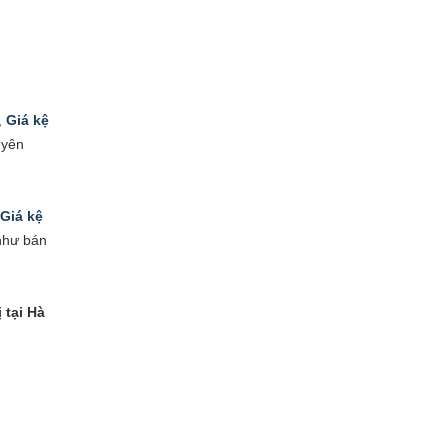
,
Giá kệ
uyên
Giá kệ
 như bán
ị tại Hà