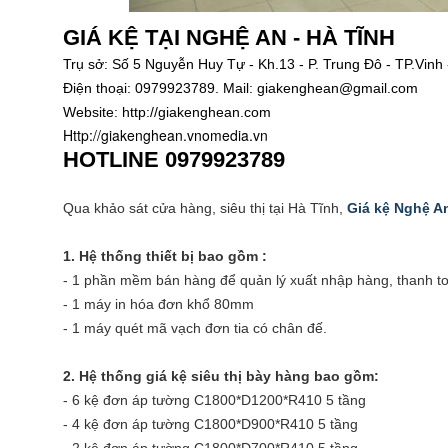
GIÁ KỆ TẠI NGHỆ AN - HÀ TĨNH
Trụ sở: Số 5 Nguyễn Huy Tự - Kh.13 - P. Trung Đô - TP.Vinh
Điện thoại: 0979923789. Mail: giakenghean@gmail.com
Website: http://giakenghean.com
Http://giakenghean.vnomedia.vn
HOTLINE
0979923789
Qua khảo sát cửa hàng, siêu thị tại Hà Tĩnh,
Giá kệ Nghệ A
1. Hệ thống thiết bị bao gồm :
- 1 phần mềm bán hàng để quản lý xuất nhập hàng, thanh t
- 1 máy in hóa đơn khổ 80mm
- 1 máy quét mã vạch đơn tia có chân đế.
2. Hệ thống giá kệ siêu thị bày hàng bao gồm:
- 6 kệ đơn áp tường C1800*D1200*R410 5 tầng
- 4 kệ đơn áp tường C1800*D900*R410 5 tầng