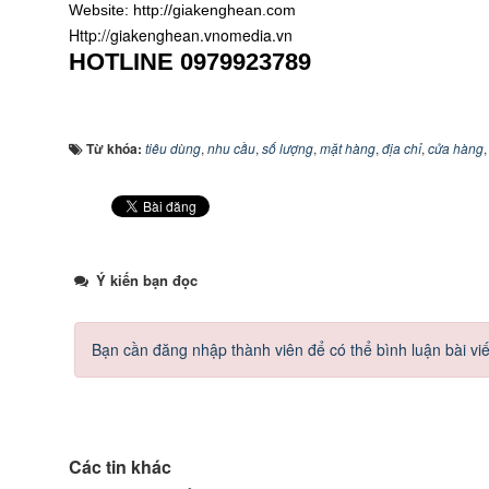
Website: http://giakenghean.com
Http://giakenghean.vnomedia.vn
HOTLINE
0979923789
Từ khóa:
tiêu dùng
,
nhu cầu
,
số lượng
,
mặt hàng
,
địa chỉ
,
cửa hàng
Ý kiến bạn đọc
Bạn cần đăng nhập thành viên để có thể bình luận bài viế
Các tin khác